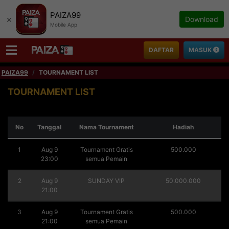
PAIZA99
×
Download
Mobile App
DAFTAR
MASUK
PAIZA99
TOURNAMENT LIST
TOURNAMENT LIST
No
Tanggal
Nama Tournament
Hadiah
1
Aug 9
Tournament Gratis
500.000
23:00
semua Pemain
2
Aug 9
SUNDAY VIP
50.000.000
21:00
3
Aug 9
Tournament Gratis
500.000
21:00
semua Pemain