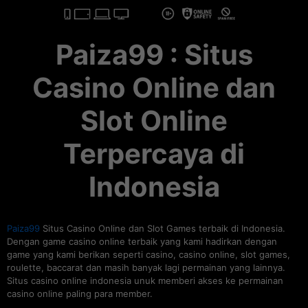
Paiza99 : Situs
Casino Online dan
Slot Online
Terpercaya di
Indonesia
Paiza99
Situs Casino Online dan Slot Games terbaik di Indonesia.
Dengan game casino online terbaik yang kami hadirkan dengan
game yang kami berikan seperti casino, casino online, slot games,
roulette, baccarat dan masih banyak lagi permainan yang lainnya.
Situs casino online indonesia unuk memberi akses ke permainan
casino online paling para member.