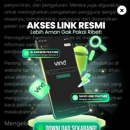
penyortiran, dan pengaturan. Mereka juga digunakan
×
untuk meningkatkan pengalaman pengguna dengan,
misalnya, menghentikan pengguna dari ditampilkan
pesan yang sama dua kali.
Pencegahan Penipuan - cookies ini menyimpan
informasi yang membantu kami menghentikan
penipuan di Website kami.
Penting untuk diingat bahwa link yang disediakan di
website kami ke situs web pihak ketiga adalah situs-
situs akan memiliki cookie mereka sendiri dan
kebijakan privasi yang akan mengatur informasi yang
mungkin Anda kirimkan. Jika Anda memutuskan untuk
menggunakan situs web pihak ketiga terkait, silahkan
baca cookie mereka dan kebijakan privasi sebelum
melakukannya.
Mengelola Cookie