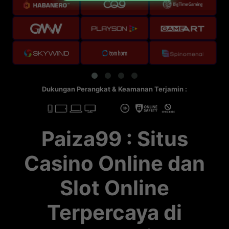
Dukungan Perangkat & Keamanan Terjamin :
Paiza99 : Situs
Casino Online dan
Slot Online
Terpercaya di