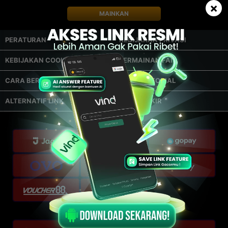
×
MAINKAN
PERATURAN
KEBIJAKAN PRIVASI
KEBIJAKAN COOKIES
PERMAINAN FAIR
CARA BERMAIN
VIDEO TUTORIAL
ALTERNATIF LINK
ANTI BLOKIR
Cara Pembayaran:
Partner Kami: